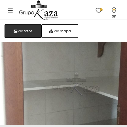
0
SP
Ver fotos
Ver mapa