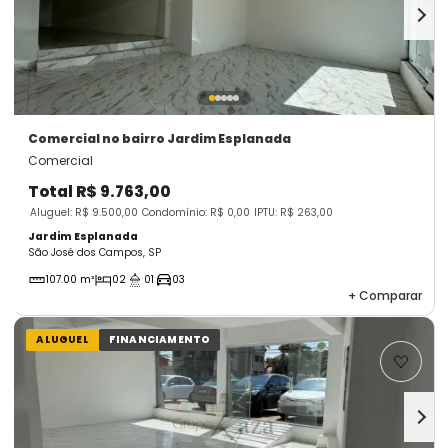
Comercial
no bairro Jardim Esplanada
Comercial
Total
R$ 9.763,00
Aluguel: R$ 9.500,00
Condomínio: R$ 0,00
IPTU: R$ 263,00
Jardim Esplanada
São José dos Campos, SP
107.00 m²
02
01
03
+
Comparar
ALUGUEL
FINANCIAMENTO