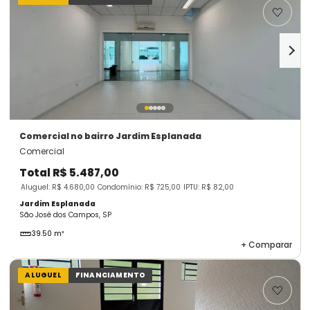
Comercial
no bairro Jardim Esplanada
Comercial
Total
R$ 5.487,00
Aluguel: R$ 4.680,00
Condomínio: R$ 725,00
IPTU: R$ 82,00
Jardim Esplanada
São José dos Campos, SP
39.50 m²
+
Comparar
ALUGUEL
FINANCIAMENTO