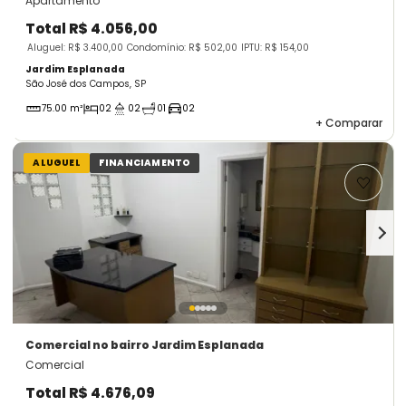
Apartamento
Total
R$ 4.056,00
Aluguel: R$ 3.400,00
Condomínio: R$ 502,00
IPTU: R$ 154,00
Jardim Esplanada
São José dos Campos, SP
75.00 m²
02
02
01
02
+
Comparar
ALUGUEL
FINANCIAMENTO
Comercial
no bairro Jardim Esplanada
Comercial
Total
R$ 4.676,09