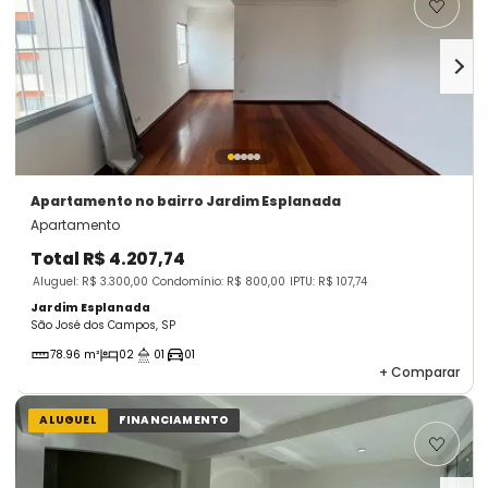
Apartamento
no bairro Jardim Esplanada
Apartamento
Total
R$ 4.207,74
Aluguel: R$ 3.300,00
Condomínio: R$ 800,00
IPTU: R$ 107,74
Jardim Esplanada
São José dos Campos, SP
78.96 m²
02
01
01
+
Comparar
ALUGUEL
FINANCIAMENTO