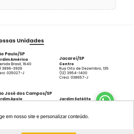
ossas Unidades
ão Paulo/SP
Jacareí/SP
rdim América
enida Brasil, 1640
Centro
1) 3896-3939
Rua Oito de Dezembro, 135
eci: 025027-J
(12) 3954-1400
Creci: 038657-J
ão José dos Campos/SP
rdim Apolo
Jardim Satélite
enida Nove de Julho, 1320
Avenida Andromeda, 2023
2) 3307-4070
(12) 3932-1500
eci: 025027-J
Creci: 031387-J
ge em nosso site e personalizar conteúdo.
rbanova
Parque Industrial
enida Shishima Hifumi, 1956
Avenida Bacabal, 580