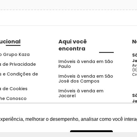
tucional
Aqui você
N
encontra
o Grupo Kaza
S
Ja
Imóveis à venda em São
ca de Privacidade
Av
Paulo
(1
 e Condições de
Cr
Imóveis à venda em São
José dos Campos
ca de Cookies
Imóveis à venda em
S
Jacareí
lhe Conosco
Ja
Apartamentos para
Av
alugar
(1
Cr
experiência, melhorar o desempenho, analisar como você intera
Casas para alugar
Para alugar
U
Av
Recusar Cookies
Aceitar Cookies