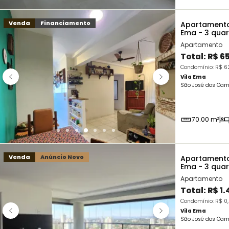
Venda
Financiamento
Apartamento
Ema - 3 qua
Apartamento
Total:
R$ 6
Condomínio: R$ 62
Vila Ema
São José dos Cam
70.00 m²
Venda
Anúncio Novo
Apartamento
Ema - 3 qua
Apartamento
Total:
R$ 1.
Condomínio: R$ 0,
Vila Ema
São José dos Cam