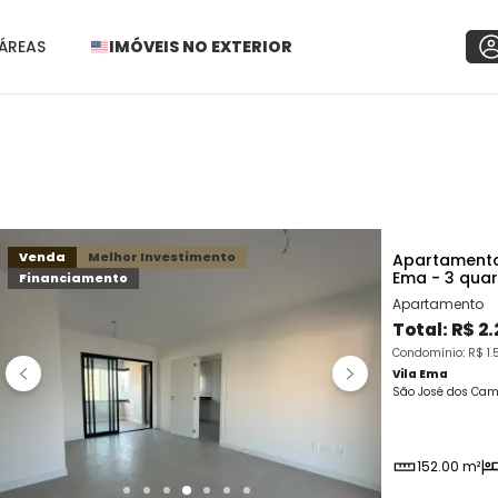
ÁREAS
IMÓVEIS NO EXTERIOR
Venda
Melhor Investimento
Apartamento
Ema - 3 qua
Financiamento
Apartamento
Total:
R$ 2
Condomínio: R$ 1.5
Vila Ema
São José dos Cam
152.00 m²