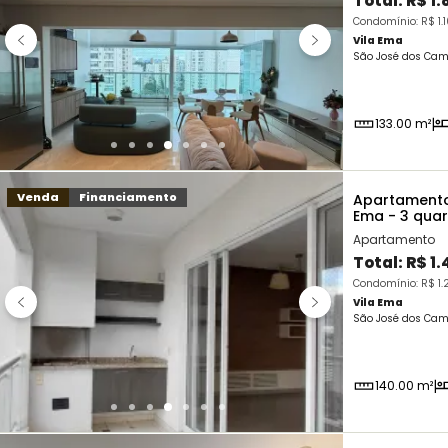
Total:
R$ 1
Condomínio: R$ 1.
Vila Ema
São José dos Cam
133.00 m²
Venda
Financiamento
Apartamento
Ema - 3 qua
Apartamento
Total:
R$ 1
Condomínio: R$ 1.
Vila Ema
São José dos Cam
140.00 m²