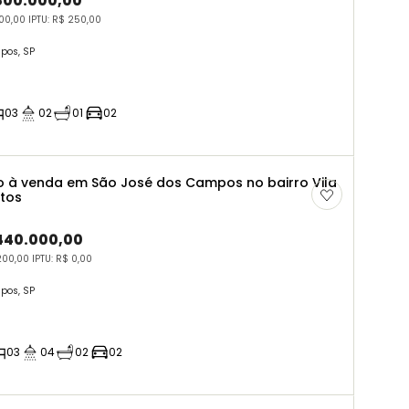
.800.000,00
100,00 IPTU: R$ 250,00
pos, SP
03
02
01
02
 à venda em São José dos Campos no bairro Vila
rtos
.440.000,00
200,00 IPTU: R$ 0,00
pos, SP
03
04
02
02