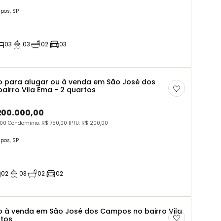
pos, SP
03
03
02
03
 para alugar ou à venda em São José dos
irro Vila Ema - 2 quartos
.200.000,00
,00 Condomínio: R$ 750,00 IPTU: R$ 200,00
pos, SP
02
03
02
02
 à venda em São José dos Campos no bairro Vila
rtos