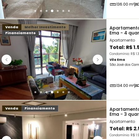
136.00 m²
Venda
Melhor Investimento
Apartamento
Ema - 4 qua
Financiamento
Apartamento
Total:
R$ 1
Condomínio: R$ 1.3
Vila Ema
São José dos Cam
134.00 m²
Venda
Financiamento
Apartamento
Ema - 3 qua
Apartamento
Total:
R$ 2
Condomínio: R$ 1.9