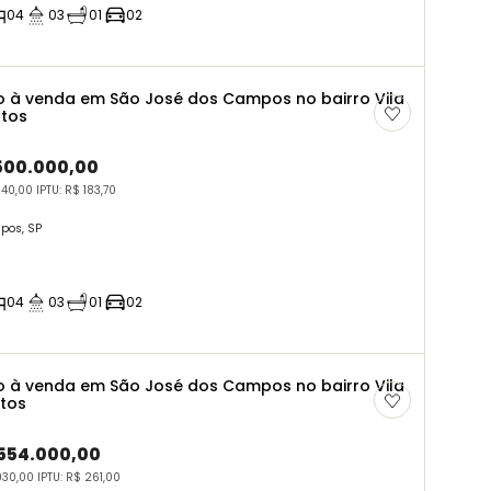
04
03
01
02
 à venda em São José dos Campos no bairro Vila
rtos
.500.000,00
40,00 IPTU: R$ 183,70
pos, SP
04
03
01
02
 à venda em São José dos Campos no bairro Vila
rtos
.554.000,00
30,00 IPTU: R$ 261,00