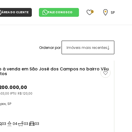
0
SP
ÁREA DO CLIENTE
FALE CONOSCO
Ordenar por:
Imóveis mais recentes
 à venda em São José dos Campos no bairro Vila
rtos
.200.000,00
03,00 IPTU: R$ 120,00
pos, SP
03
04
03
03