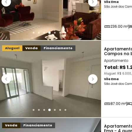
Vila Ema
São José dos Cam
236.00 m²
Aluguel
Venda
Financiamento
Apartamento
Campos no ba
Apartamento
Total:
R$ 1
Aluguel: R$ 6.000
Vila Ema
São José dos Cam
87.00 m²
Venda
Financiamento
Apartamento
Ema - 4 qua