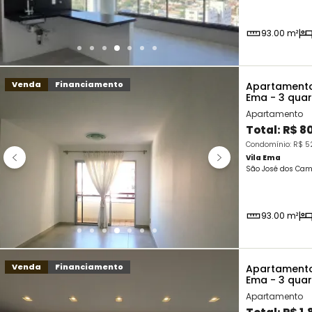
93.00 m²
Venda
Financiamento
Apartamento
Ema - 3 qua
Apartamento
Total:
R$ 8
Condomínio: R$ 52
Vila Ema
São José dos Cam
93.00 m²
Venda
Financiamento
Apartamento
Ema - 3 qua
Apartamento