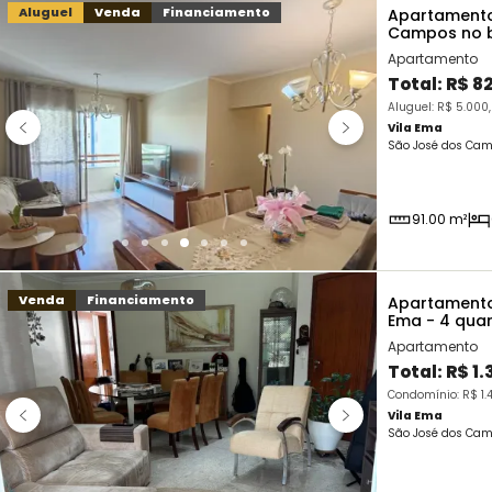
Aluguel
Venda
Financiamento
Apartamento
Campos no ba
Apartamento
Total:
R$ 8
Aluguel: R$ 5.000
Vila Ema
São José dos Cam
91.00 m²
Venda
Financiamento
Apartamento
Ema - 4 qua
Apartamento
Total:
R$ 1
Condomínio: R$ 1.
Vila Ema
São José dos Cam