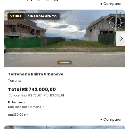
+
Comparar
VENDA
FINANCIAMENTO
Terreno
no bairro Urbanova
Terreno
Total
R$ 742.000,00
Condomínio: R$ 761,07
IPTU: R$ 363,01
Urbanova
São José dos Campos, SP
330.00 m²
+
Comparar