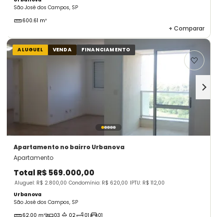
São José dos Campos, SP
600.61 m²
+
Comparar
ALUGUEL
VENDA
FINANCIAMENTO
Apartamento
no bairro Urbanova
Apartamento
Total
R$ 569.000,00
Aluguel: R$ 2.800,00
Condomínio: R$ 620,00
IPTU: R$ 112,00
Urbanova
São José dos Campos, SP
62.00 m²
03
02
01
01