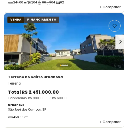
244.00 m²
04
06
04
02
+
Comparar
VENDA
FINANCIAMENTO
Terreno
no bairro Urbanova
Terreno
Total
R$ 2.491.000,00
Condomínio: R$ 980,00
IPTU: R$ 600,00
Urbanova
São José dos Campos, SP
450.00 m²
+
Comparar