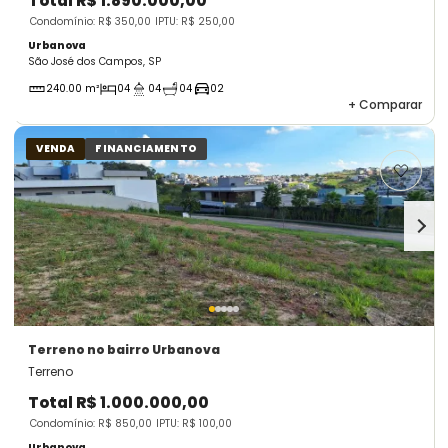
Total
R$ 1.890.000,00
Condomínio: R$ 350,00
IPTU: R$ 250,00
Urbanova
São José dos Campos, SP
240.00 m²
04
04
04
02
+
Comparar
VENDA
FINANCIAMENTO
Terreno
no bairro Urbanova
Terreno
Total
R$ 1.000.000,00
Condomínio: R$ 850,00
IPTU: R$ 100,00
Urbanova