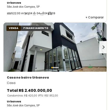
Urbanova
São José dos Campos, SP
522.00 m²
04
04
04
09
+
Comparar
VENDA
FINANCIAMENTO
Casa
no bairro Urbanova
Casa
Total
R$ 2.400.000,00
Condomínio: R$ 420,00
IPTU: R$ 1.812,00
Urbanova
São José dos Campos, SP