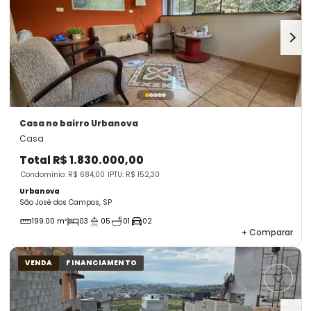
Casa
no bairro Urbanova
Casa
Total
R$ 1.830.000,00
Condomínio: R$ 684,00
IPTU: R$ 152,30
Urbanova
São José dos Campos, SP
199.00 m²
03
05
01
02
+
Comparar
VENDA
FINANCIAMENTO