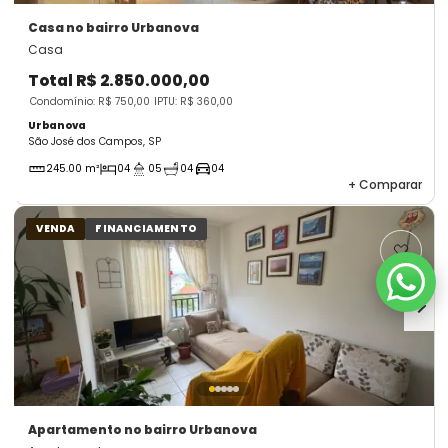
Casa
no bairro Urbanova
Casa
Total
R$ 2.850.000,00
Condomínio: R$ 750,00
IPTU: R$ 360,00
Urbanova
São José dos Campos, SP
245.00 m²
04
05
04
04
+
Comparar
VENDA
FINANCIAMENTO
Apartamento
no bairro Urbanova