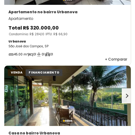
Apartamento
no bairro Urbanova
Apartamento
Total
R$ 320.000,00
Condomínio: R$ 284,10
IPTU: R$ 66,90
Urbanova
São José dos Campos, SP
45.00 m²
01
01
01
+
Comparar
VENDA
FINANCIAMENTO
Casa
no bairro Urbanova