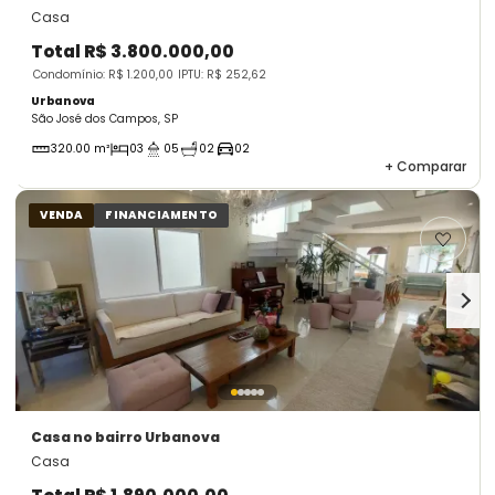
Casa
Total
R$ 3.800.000,00
Condomínio: R$ 1.200,00
IPTU: R$ 252,62
Urbanova
São José dos Campos, SP
320.00 m²
03
05
02
02
+
Comparar
VENDA
FINANCIAMENTO
Casa
no bairro Urbanova
Casa