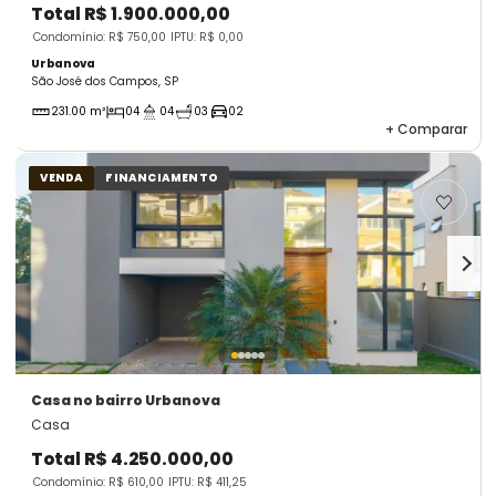
Total
R$ 1.900.000,00
Condomínio: R$ 750,00
IPTU: R$ 0,00
Urbanova
São José dos Campos, SP
231.00 m²
04
04
03
02
+
Comparar
VENDA
FINANCIAMENTO
Casa
no bairro Urbanova
Casa
Total
R$ 4.250.000,00
Condomínio: R$ 610,00
IPTU: R$ 411,25