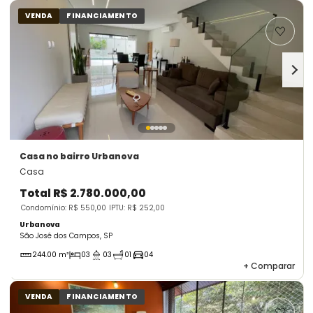
VENDA
FINANCIAMENTO
Casa
no bairro Urbanova
Casa
Total
R$ 2.780.000,00
Condomínio: R$ 550,00
IPTU: R$ 252,00
Urbanova
São José dos Campos, SP
244.00 m²
03
03
01
04
+
Comparar
VENDA
FINANCIAMENTO