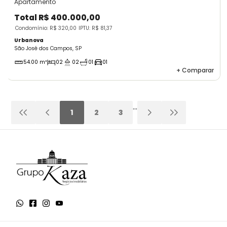
Apartamento
Total
R$ 400.000,00
Condomínio: R$ 320,00
IPTU: R$ 81,37
Urbanova
São José dos Campos, SP
54.00 m²
02
02
01
01
+
Comparar
...
1
2
3