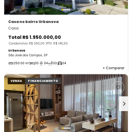
Casa
no bairro Urbanova
Casa
Total
R$ 1.950.000,00
Condomínio: R$ 390,00
IPTU: R$ 145,50
Urbanova
São José dos Campos, SP
250.00 m²
03
04
03
04
+
Comparar
VENDA
FINANCIAMENTO