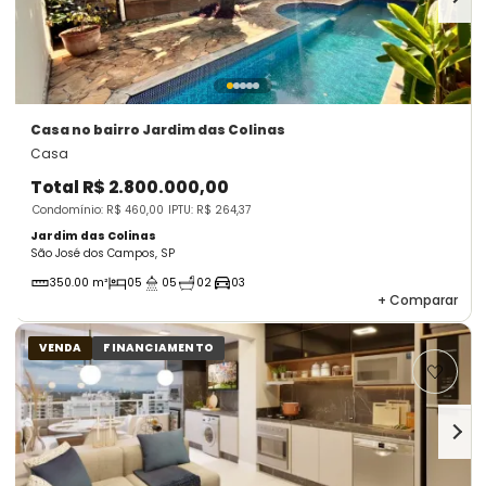
Casa
no bairro Jardim das Colinas
Casa
Total
R$ 2.800.000,00
Condomínio: R$ 460,00
IPTU: R$ 264,37
Jardim das Colinas
São José dos Campos, SP
350.00 m²
05
05
02
03
+
Comparar
VENDA
FINANCIAMENTO