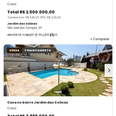
Casa
Total
R$ 2.500.000,00
Condomínio: R$ 545,00
IPTU: R$ 226,00
Jardim das Colinas
São José dos Campos, SP
268.00 m²
03
03
01
02
+
Comparar
VENDA
FINANCIAMENTO
Casa
no bairro Jardim das Colinas
Casa