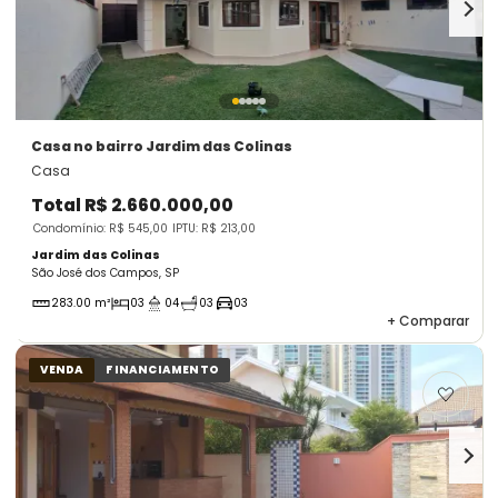
Casa
no bairro Jardim das Colinas
Casa
Total
R$ 2.660.000,00
Condomínio: R$ 545,00
IPTU: R$ 213,00
Jardim das Colinas
São José dos Campos, SP
283.00 m²
03
04
03
03
+
Comparar
VENDA
FINANCIAMENTO