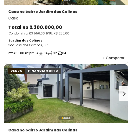
Casa
no bairro Jardim das Colinas
Casa
Total
R$ 2.300.000,00
Condomínio: R$ 550,00
IPTU: R$ 230,00
Jardim das Colinas
São José dos Campos, SP
400.00 m²
04
04
02
04
+
Comparar
VENDA
FINANCIAMENTO
Casa
no bairro Jardim das Colinas