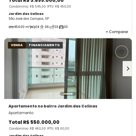
Total
R$ 3.899.000,00
Condomínio: R$ 545,00
IPTU: R$ 450,00
Jardim das Colinas
São José dos Campos, SP
454.00 m²
04
06
03
03
+
Comparar
VENDA
FINANCIAMENTO
Apartamento
no bairro Jardim das Colinas
Apartamento
Total
R$ 550.000,00
Condomínio: R$ 460,00
IPTU: R$ 60,00
Jardim das Colinas