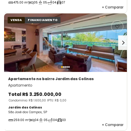
475.00 m²
05
05
04
07
+
Comparar
VENDA
FINANCIAMENTO
Apartamento
no bairro Jardim das Colinas
Apartamento
Total
R$ 3.250.000,00
Condomínio: R$ 1.600,00
IPTU: R$ 0,00
Jardim das Colinas
São José dos Campos, SP
259.00 m²
04
05
04
03
+
Comparar