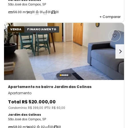
São José dos Campos, SP
56.00 m²
01
01
01
01
+
Comparar
VENDA
FINANCIAMENTO
Apartamento
no bairro Jardim das Colinas
Apartamento
Total
R$ 520.000,00
Condomínio: R$ 399,00
IPTU: R$ 60,00
Jardim das Colinas
São José dos Campos, SP
58.00 m²
02
02
01
01