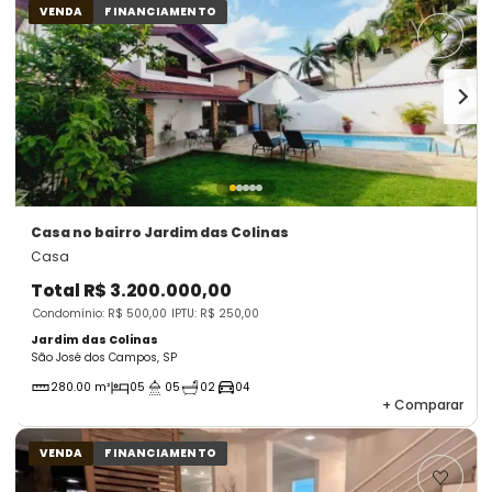
VENDA
FINANCIAMENTO
Casa
no bairro Jardim das Colinas
Casa
Total
R$ 3.200.000,00
Condomínio: R$ 500,00
IPTU: R$ 250,00
Jardim das Colinas
São José dos Campos, SP
280.00 m²
05
05
02
04
+
Comparar
VENDA
FINANCIAMENTO