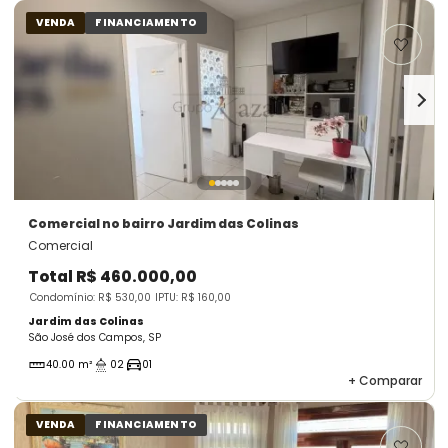
VENDA
FINANCIAMENTO
Comercial
no bairro Jardim das Colinas
Comercial
Total
R$ 460.000,00
Condomínio: R$ 530,00
IPTU: R$ 160,00
Jardim das Colinas
São José dos Campos, SP
40.00 m²
02
01
+
Comparar
VENDA
FINANCIAMENTO