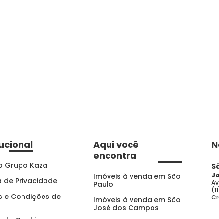
tucional
Aqui você
N
encontra
o Grupo Kaza
S
Ja
Imóveis à venda em São
ca de Privacidade
Av
Paulo
(1
 e Condições de
Cr
Imóveis à venda em São
José dos Campos