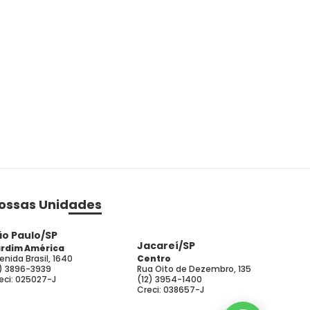
ossas Unidades
ão Paulo/SP
Jacareí/SP
rdim América
enida Brasil, 1640
Centro
1) 3896-3939
Rua Oito de Dezembro, 135
eci: 025027-J
(12) 3954-1400
Creci: 038657-J