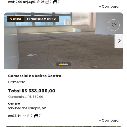
142.00 m²
03
03
01
01
+
Comparar
VENDA
FINANCIAMENTO
Comercial
no bairro Centro
Comercial
Total
R$ 383.000,00
Condomínio: R$ 662,00
Centro
São José dos Campos, SP
35.44 m²
01
01
+
Comparar