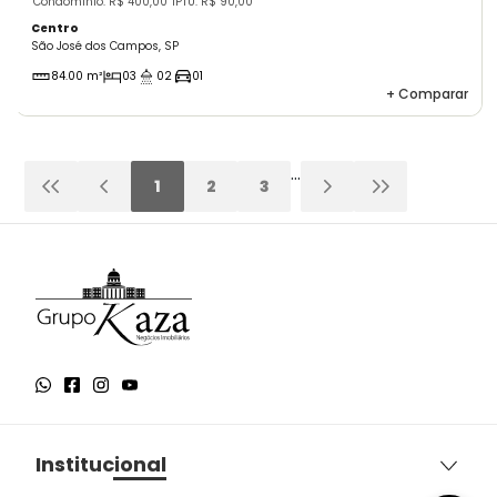
Condomínio: R$ 400,00
IPTU: R$ 90,00
Centro
São José dos Campos, SP
84.00 m²
03
02
01
+
Comparar
...
1
2
3
Institucional