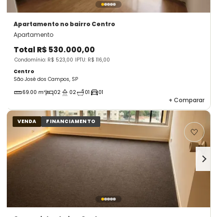
Apartamento
no bairro Centro
Apartamento
Total
R$ 530.000,00
Condomínio: R$ 523,00
IPTU: R$ 116,00
Centro
São José dos Campos, SP
69.00 m²
02
02
01
01
+
Comparar
VENDA
FINANCIAMENTO