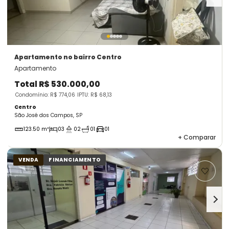
Apartamento
no bairro Centro
Apartamento
Total
R$ 530.000,00
Condomínio: R$ 774,06
IPTU: R$ 68,13
Centro
São José dos Campos, SP
123.50 m²
03
02
01
01
+
Comparar
VENDA
FINANCIAMENTO