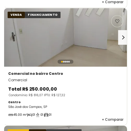
+
Comparar
VENDA
FINANCIAMENTO
Comercial
no bairro Centro
Comercial
Total
R$ 250.000,00
Condomínio: R$ 816,07
IPTU: R$ 127,32
Centro
São José dos Campos, SP
45.00 m²
01
01
01
+
Comparar