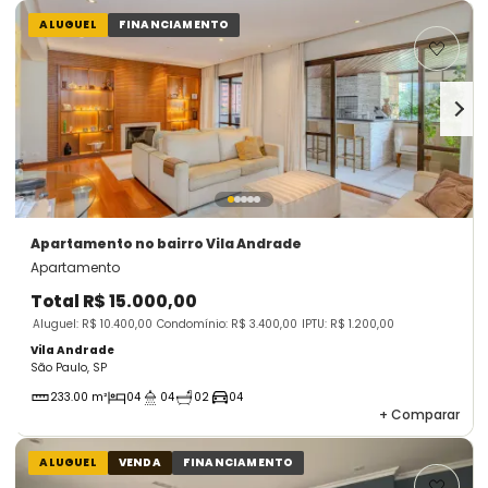
ALUGUEL
FINANCIAMENTO
Apartamento
no bairro Vila Andrade
Apartamento
Total
R$ 15.000,00
Aluguel: R$ 10.400,00
Condomínio: R$ 3.400,00
IPTU: R$ 1.200,00
Vila Andrade
São Paulo, SP
233.00 m²
04
04
02
04
+
Comparar
ALUGUEL
VENDA
FINANCIAMENTO