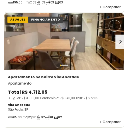
195.00 m²
03
03
03
03
+
Comparar
ALUGUEL
FINANCIAMENTO
Apartamento
no bairro Vila Andrade
Apartamento
Total
R$ 4.712,05
Aluguel: R$ 3.500,00
Condomínio: R$ 940,00
IPTU: R$ 272,05
Vila Andrade
São Paulo, SP
65.00 m²
02
02
01
02
+
Comparar