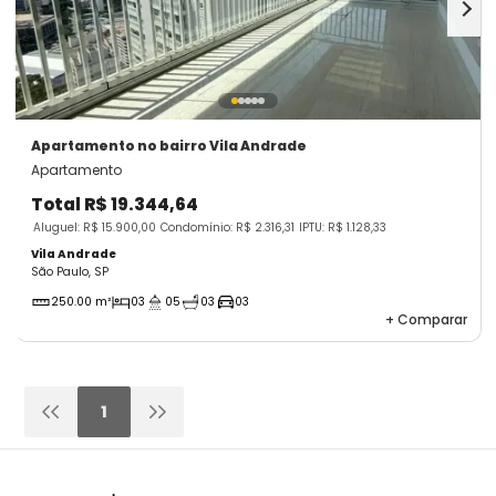
Apartamento
no bairro Vila Andrade
Apartamento
Total
R$ 19.344,64
Aluguel: R$ 15.900,00
Condomínio: R$ 2.316,31
IPTU: R$ 1.128,33
Vila Andrade
São Paulo, SP
250.00 m²
03
05
03
03
+
Comparar
1