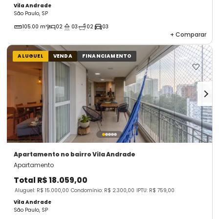
Vila Andrade
São Paulo, SP
105.00 m²
02
03
02
03
+
Comparar
ALUGUEL
VENDA
FINANCIAMENTO
Apartamento
no bairro Vila Andrade
Apartamento
Total
R$ 18.059,00
Aluguel: R$ 15.000,00
Condomínio: R$ 2.300,00
IPTU: R$ 759,00
Vila Andrade
São Paulo, SP