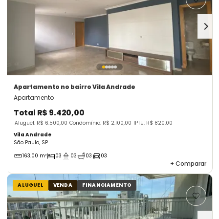
Apartamento
no bairro Vila Andrade
Apartamento
Total
R$ 9.420,00
Aluguel: R$ 6.500,00
Condomínio: R$ 2.100,00
IPTU: R$ 820,00
Vila Andrade
São Paulo, SP
163.00 m²
03
03
03
03
+
Comparar
ALUGUEL
VENDA
FINANCIAMENTO