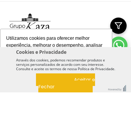
Utilizamos cookies para oferecer melhor
experiência, melhorar o desempenho, analisar
Cookies e Privacidade
como você interage em nosso site e
personalizar conteúdo.
Através dos cookies, podemos recomendar produtos e
Institucional
serviços personalizados de acordo com seu interesse.
Consulte e aceite os termos de nossa Política de Privacidade.
Recusar Cookies
Aceitar Cookies
Aceitar e
Sobre o Grupo Kaza
Aqui você encontra
Fechar
Política de Privacidade
Powered by:
Termos e Condições de Uso
Imóveis à venda em São Paulo
Nossas Unidades
Política de Cookies
Imóveis à venda em São José dos Campos
Trabalhe Conosco
Imóveis à venda em Jacareí
São Paulo/SP
Apartamentos para alugar