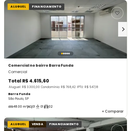
ALUGUEL
FINANCIAMENTO
Comercial
no bairro Barra Funda
Comercial
Total
R$ 4.615,60
Aluguel: R$ 3.300,00
Condomínio: R$ 768,42
IPTU: R$ 547,18
Barra Funda
São Paulo, SP
48.00 m²
01
01
02
+
Comparar
ALUGUEL
VENDA
FINANCIAMENTO