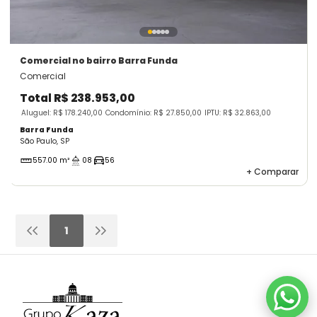
Comercial
no bairro Barra Funda
Comercial
Total
R$ 238.953,00
Aluguel: R$ 178.240,00
Condomínio: R$ 27.850,00
IPTU: R$ 32.863,00
Barra Funda
São Paulo, SP
557.00 m²
08
56
+
Comparar
1