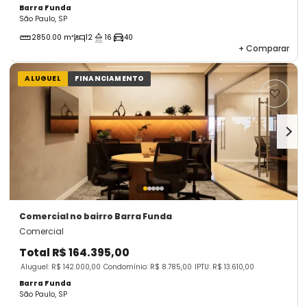
Barra Funda
São Paulo, SP
2850.00 m²
12
16
40
+
Comparar
ALUGUEL
FINANCIAMENTO
Comercial
no bairro Barra Funda
Comercial
Total
R$ 164.395,00
Aluguel: R$ 142.000,00
Condomínio: R$ 8.785,00
IPTU: R$ 13.610,00
Barra Funda
São Paulo, SP