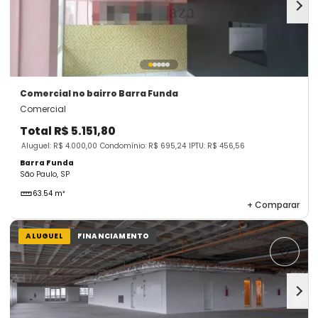
Comercial
no bairro Barra Funda
Comercial
Total
R$ 5.151,80
Aluguel: R$ 4.000,00
Condomínio: R$ 695,24
IPTU: R$ 456,56
Barra Funda
São Paulo, SP
63.54 m²
+
Comparar
ALUGUEL
FINANCIAMENTO