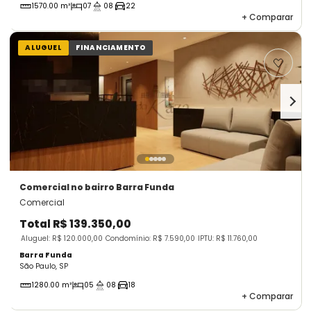
1570.00 m²
07
08
22
+
Comparar
ALUGUEL
FINANCIAMENTO
Comercial
no bairro Barra Funda
Comercial
Total
R$ 139.350,00
Aluguel: R$ 120.000,00
Condomínio: R$ 7.590,00
IPTU: R$ 11.760,00
Barra Funda
São Paulo, SP
1280.00 m²
05
08
18
+
Comparar