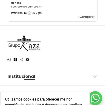
Centro
São José dos Campos, SP
1410.00 m²
06
06
+
Comparar
Institucional
Sobre o Grupo Kaza
Aqui você encontra
Política de Privacidade
Utilizamos cookies para oferecer melhor
Termos e Condições de Uso
experiência, melhorar o desempenho, analisar