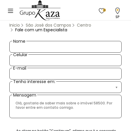
0
SP
Inicio
São José dos Campos
Centro
Fale com um Especialista
Nome
Celular
E-mail
Tenho interesse em:
Mensagem
Ao clicar no botão
"
Continuar
"
, afirmo que li e concordo