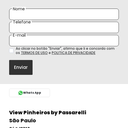
Nome
Telefone
E-mail
Ao clicar no botão
"
Enviar
"
, afirmo que li e concordo com
os
TERMOS DE USO
e
POLITICA DE PRIVACIDADE
Enviar
Whats App
View Pinheiros by Passarelli
São Paulo