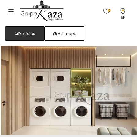
0
SP
Ver fotos
Ver mapa