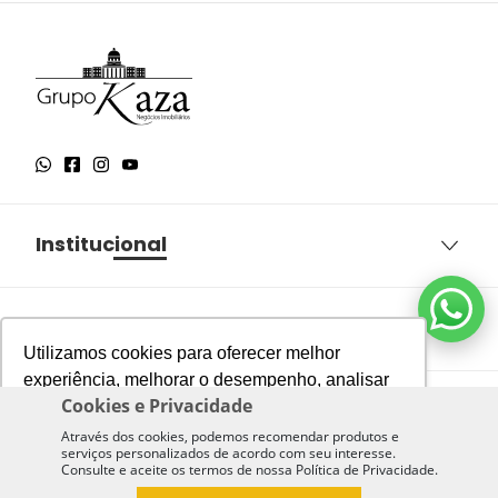
Institucional
Sobre o Grupo Kaza
Aqui você encontra
Política de Privacidade
Utilizamos cookies para oferecer melhor
Termos e Condições de Uso
experiência, melhorar o desempenho, analisar
Imóveis à venda em São Paulo
Cookies e Privacidade
Nossas Unidades
como você interage em nosso site e
Política de Cookies
Imóveis à venda em São José dos Campos
personalizar conteúdo.
Através dos cookies, podemos recomendar produtos e
Trabalhe Conosco
serviços personalizados de acordo com seu interesse.
Imóveis à venda em Jacareí
Consulte e aceite os termos de nossa Política de Privacidade.
São Paulo/SP
Apartamentos para alugar
Recusar Cookies
Aceitar Cookies