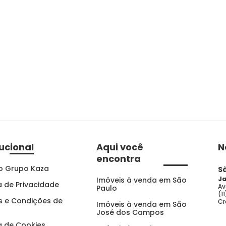
tucional
Aqui você
N
encontra
o Grupo Kaza
S
Ja
Imóveis à venda em São
ca de Privacidade
Av
Paulo
(1
 e Condições de
Cr
Imóveis à venda em São
José dos Campos
ca de Cookies