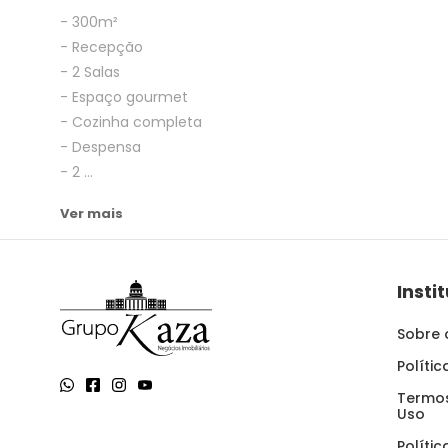
- 300m²
- Recepção
- 2 Salas
- Espaço gourmet
- Cozinha completa
- Despensa
- 2 ...
Ver mais
Insti
Sobre 
Políti
Termos
Uso
Políti