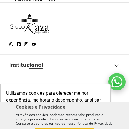
Institucional
Sobre o Grupo Kaza
Aqui você encontra
Política de Privacidade
Utilizamos cookies para oferecer melhor
Termos e Condições de Uso
experiência, melhorar o desempenho, analisar
Imóveis à venda em São Paulo
Cookies e Privacidade
Nossas Unidades
como você interage em nosso site e
Política de Cookies
Imóveis à venda em São José dos Campos
personalizar conteúdo.
Através dos cookies, podemos recomendar produtos e
Trabalhe Conosco
serviços personalizados de acordo com seu interesse.
Imóveis à venda em Jacareí
Consulte e aceite os termos de nossa Política de Privacidade.
São Paulo/SP