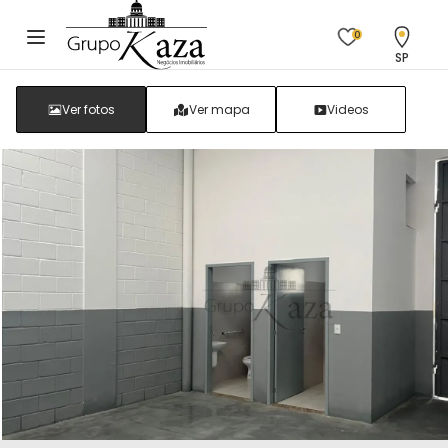
0
SP
Ver fotos
Ver mapa
Videos