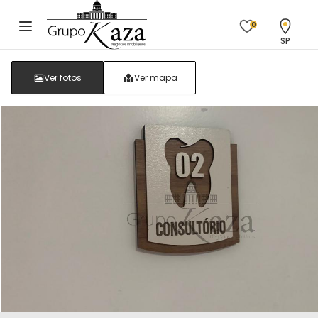
0
SP
Ver fotos
Ver mapa