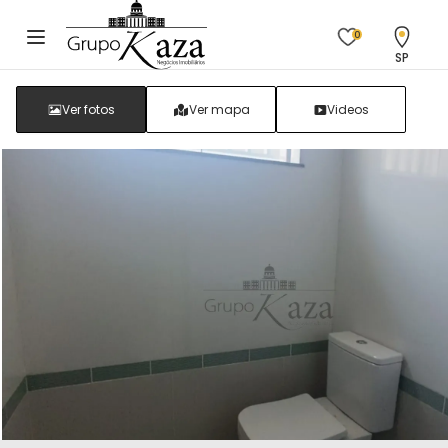
0
SP
Ver fotos
Ver mapa
Videos