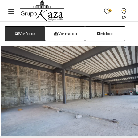
0
SP
Ver fotos
Ver mapa
Videos