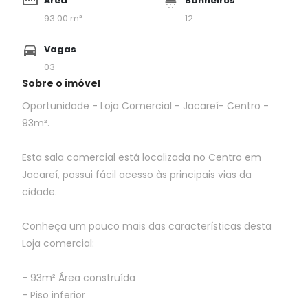
Área
Banheiros
93.00 m²
12
Vagas
03
Sobre o imóvel
Oportunidade - Loja Comercial - Jacareí- Centro -
93m².
Esta sala comercial está localizada no Centro em
Jacareí, possui fácil acesso às principais vias da
cidade.
Conheça um pouco mais das características desta
Loja comercial:
- 93m² Área construída
- Piso inferior