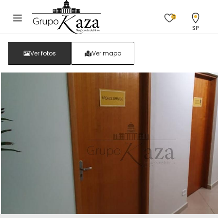
0
SP
Ver fotos
Ver mapa