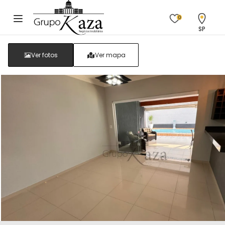
0
SP
Ver fotos
Ver mapa