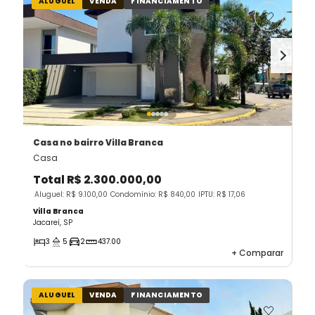
ALUGUEL
VENDA
FINANCIAMENTO
Casa
no bairro Villa Branca
Casa
Total
R$ 2.300.000,00
Aluguel: R$ 9.100,00
Condomínio: R$ 840,00
IPTU: R$ 17,06
Villa Branca
Jacareí, SP
3
5
2
437.00
+
Comparar
ALUGUEL
VENDA
FINANCIAMENTO