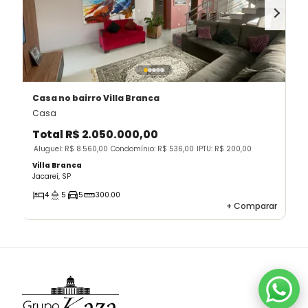
Casa
no bairro Villa Branca
Casa
Total
R$ 2.050.000,00
Aluguel: R$ 8.560,00
Condomínio: R$ 536,00
IPTU: R$ 200,00
Villa Branca
Jacareí, SP
4
5
5
300.00
+
Comparar