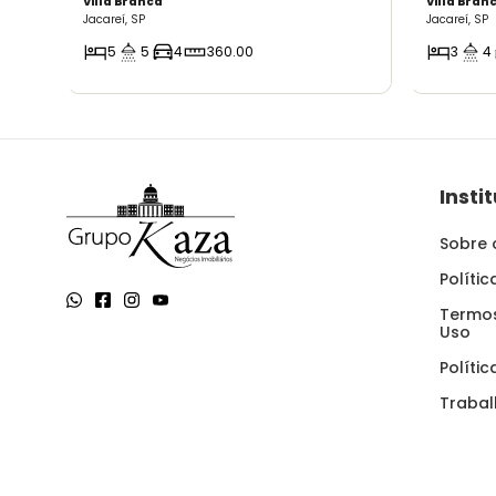
Villa Branca
Villa Bran
Jacareí, SP
Jacareí, SP
5
5
4
360.00
3
4
Insti
Sobre 
Políti
Termos
Uso
Políti
Traba