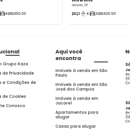
ca
Villa Branca
Jacareí, SP
4
350.00
3
4
2
420.00
tucional
Aqui você
N
encontra
o Grupo Kaza
S
Ja
Imóveis à venda em São
ca de Privacidade
Av
Paulo
(1
 e Condições de
Cr
Imóveis à venda em São
José dos Campos
ca de Cookies
Imóveis à venda em
S
Jacareí
lhe Conosco
Ja
Apartamentos para
Av
alugar
(1
Cr
Casas para alugar