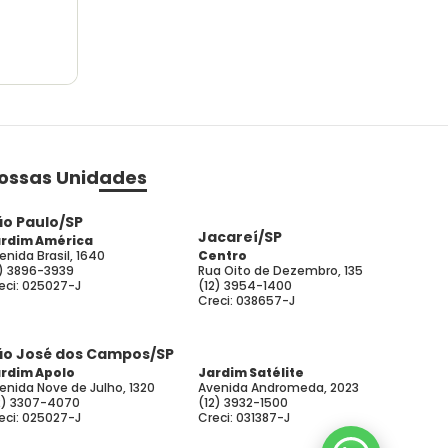
ossas Unidades
ão Paulo/SP
Jacareí/SP
rdim América
enida Brasil, 1640
Centro
1) 3896-3939
Rua Oito de Dezembro, 135
eci: 025027-J
(12) 3954-1400
Creci: 038657-J
ão José dos Campos/SP
rdim Apolo
Jardim Satélite
enida Nove de Julho, 1320
Avenida Andromeda, 2023
2) 3307-4070
(12) 3932-1500
eci: 025027-J
Creci: 031387-J