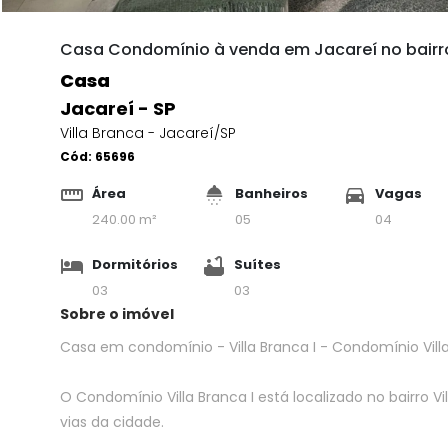
Casa Condomínio à venda em Jacareí no bairro 
Casa
Jacareí - SP
Villa Branca - Jacareí/SP
Cód:
65696
Área
Banheiros
Vagas
240.00 m²
05
04
Dormitórios
Suítes
03
03
Sobre o imóvel
Casa em condomínio - Villa Branca I - Condomínio Villa
O Condomínio Villa Branca I está localizado no bairro Vil
vias da cidade.