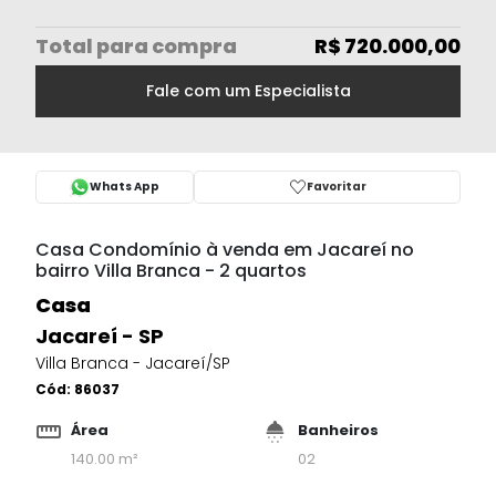
Total
para compra
R$ 720.000,00
Fale com um Especialista
Whats App
Favoritar
Casa Condomínio à venda em Jacareí no
bairro Villa Branca - 2 quartos
Casa
Jacareí - SP
Villa Branca - Jacareí/SP
Cód:
86037
Área
Banheiros
140.00 m²
02