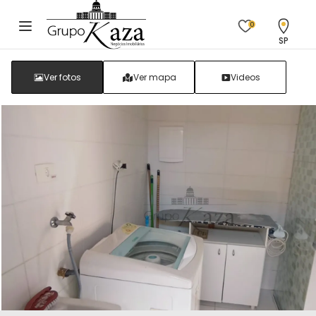
0
SP
Ver fotos
Ver mapa
Videos