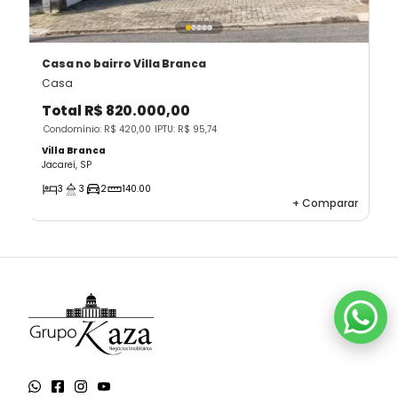
Casa
no bairro Villa Branca
Casa
Total
R$ 820.000,00
Condomínio: R$ 420,00
IPTU: R$ 95,74
Villa Branca
Jacareí, SP
3
3
2
140.00
+
Comparar