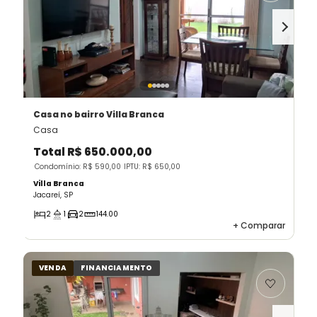
Casa
no bairro Villa Branca
Casa
Total
R$ 650.000,00
Condomínio: R$ 590,00
IPTU: R$ 650,00
Villa Branca
Jacareí, SP
2
1
2
144.00
+
Comparar
VENDA
FINANCIAMENTO