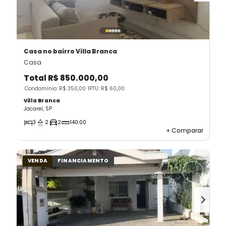
Casa
no bairro Villa Branca
Casa
Total
R$ 850.000,00
Condomínio: R$ 350,00
IPTU: R$ 60,00
Villa Branca
Jacareí, SP
3
2
2
140.00
+
Comparar
VENDA
FINANCIAMENTO