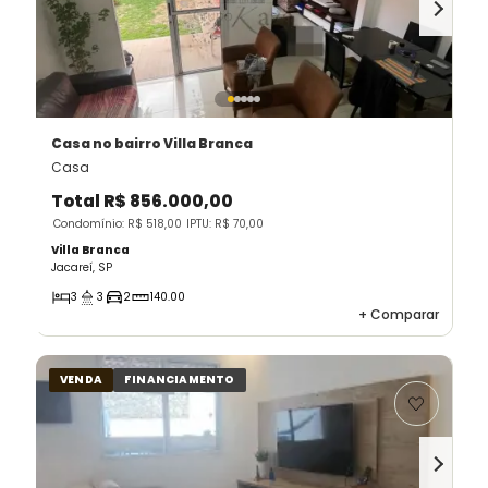
Casa
no bairro Villa Branca
Casa
Total
R$ 856.000,00
Condomínio: R$ 518,00
IPTU: R$ 70,00
Villa Branca
Jacareí, SP
3
3
2
140.00
+
Comparar
VENDA
FINANCIAMENTO