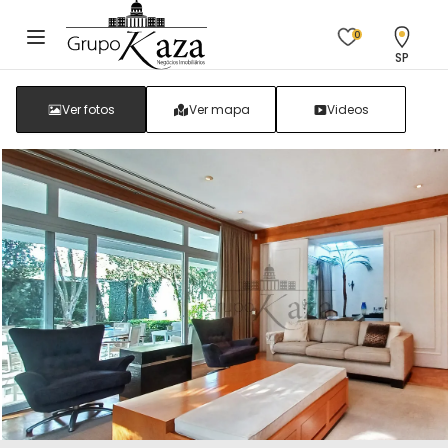
0
SP
Ver fotos
Ver mapa
Videos