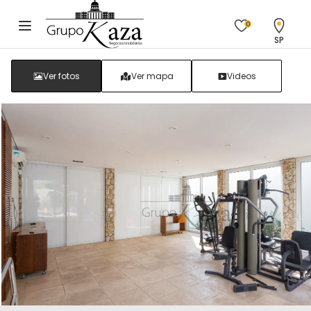
0
SP
Ver fotos
Ver mapa
Videos