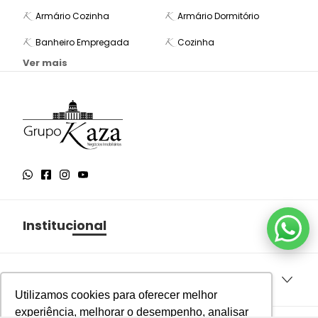
Armário Cozinha
Armário Dormitório
Banheiro Empregada
Cozinha
Ver mais
Institucional
Sobre o Grupo Kaza
Aqui você encontra
Política de Privacidade
Utilizamos cookies para oferecer melhor
Termos e Condições de Uso
experiência, melhorar o desempenho, analisar
Imóveis à venda em São Paulo