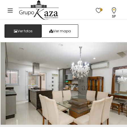
0
SP
Ver fotos
Ver mapa