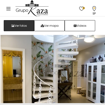
0
SP
Ver fotos
Ver mapa
Videos