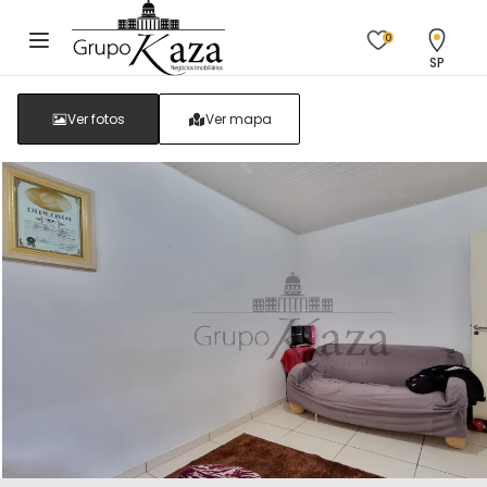
0
SP
Ver fotos
Ver mapa