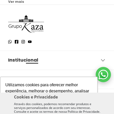
Ver mais
Institucional
Sobre o Grupo Kaza
Aqui você encontra
Política de Privacidade
Utilizamos cookies para oferecer melhor
Termos e Condições de Uso
experiência, melhorar o desempenho, analisar
Imóveis à venda em São Paulo
Cookies e Privacidade
Nossas Unidades
como você interage em nosso site e
Política de Cookies
Imóveis à venda em São José dos Campos
personalizar conteúdo.
Através dos cookies, podemos recomendar produtos e
Trabalhe Conosco
serviços personalizados de acordo com seu interesse.
Imóveis à venda em Jacareí
Consulte e aceite os termos de nossa Política de Privacidade.