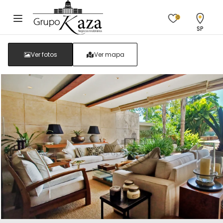
0
SP
Ver fotos
Ver mapa