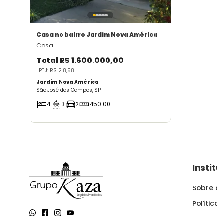
Casa
no bairro Jardim Nova América
Casa
Total
R$ 1.600.000,00
IPTU: R$ 218,58
Jardim Nova América
São José dos Campos, SP
4
3
2
450.00
Insti
Sobre 
Políti