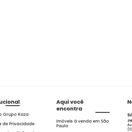
tucional
Aqui você
N
encontra
o Grupo Kaza
S
Ja
Imóveis à venda em São
ca de Privacidade
Av
Paulo
(1