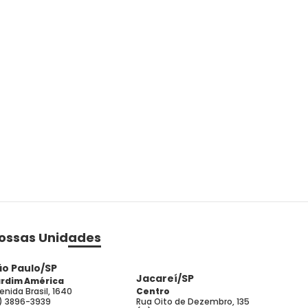
ossas Unidades
ão Paulo/SP
Jacareí/SP
rdim América
enida Brasil, 1640
Centro
1) 3896-3939
Rua Oito de Dezembro, 135