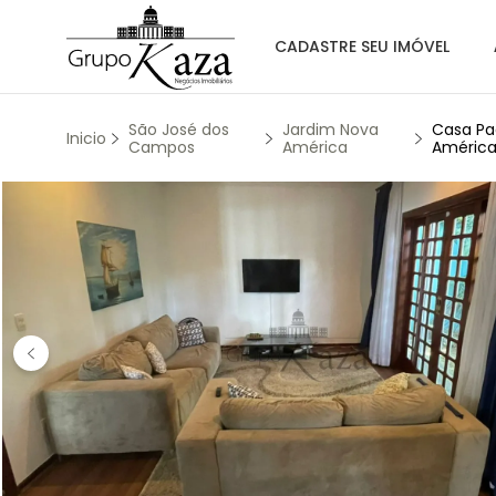
CADASTRE SEU IMÓVEL
São José dos
Jardim Nova
Casa Pa
Inicio
Campos
América
América