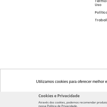
Termos
Uso
Políti
Traba
Utilizamos cookies para oferecer melhor 
Cookies e Privacidade
Através dos cookies, podemos recomendar produtos 
2026
Copyright - GRUPO KAZA - CRECI
025027-J
- CNPJ
12.1
nossa Política de Privacidade.