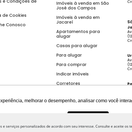
 e Condições de
Cr
Imóveis à venda em São
José dos Campos
ca de Cookies
Imóveis à venda em
S
Jacareí
lhe Conosco
Ja
Apartamentos para
Av
alugar
(1
Cr
Casas para alugar
Para alugar
U
Av
Para comprar
(1
Cr
Indicar imóveis
Corretores
Pa
Av
Feito para você
Vi
(1
experiência, melhorar o desempenho, analisar como você intera
Cr
Recusar Cookies
Aceitar Cookies
e serviços personalizados de acordo com seu interesse. Consulte e aceite os 
66.766/0001-20
- Todos os direitos reservados