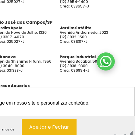
eci: 025027-J
(12) 3954-1400
Creci: 038657-J
ão José dos Campos/SP
rdim Apolo
Jardim Satélite
enida Nove de Julho, 1320
Avenida Andromeda, 2023
2) 3307-4070
(12) 3932-1500
eci: 025027-J
Creci: 031387-J
rbanova
Parque Industrial
enida Shishima Hifumi, 1956
Avenida Bacabal, 580
2) 3949-9000
(12) 3938-9300
eci: 031388-J
Creci: 036894-J
rque Aquarius
enida Comendador de
cente Paulo Penido, 444
2) 3904-0670
ge em nosso site e personalizar conteúdo.
eci: 034827-J
Aceitar e Fechar
termos de