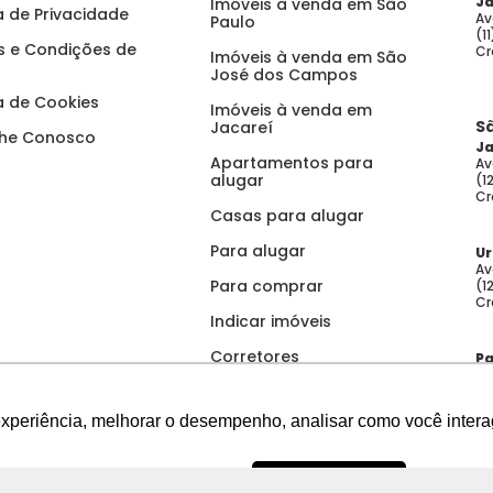
Ja
Imóveis à venda em São
ca de Privacidade
Av
Paulo
(1
 e Condições de
Cr
Imóveis à venda em São
José dos Campos
ca de Cookies
Imóveis à venda em
S
Jacareí
lhe Conosco
Ja
Apartamentos para
Av
alugar
(1
Cr
Casas para alugar
Para alugar
U
Av
Para comprar
(1
Cr
Indicar imóveis
Corretores
Pa
Av
Feito para você
Vi
(1
experiência, melhorar o desempenho, analisar como você intera
Cr
Recusar Cookies
Aceitar Cookies