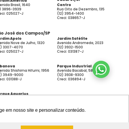
rdim América
enida Brasil, 1640
Centro
1) 3896-3939
Rua Oito de Dezembro, 135
eci: 025027-J
(12) 3954-1400
Creci: 038657-J
ão José dos Campos/SP
rdim Apolo
Jardim Satélite
enida Nove de Julho, 1320
Avenida Andromeda, 2023
2) 3307-4070
(12) 3932-1500
eci: 025027-J
Creci: 031387-J
rbanova
Parque Industrial
enida Shishima Hifumi, 1956
Avenida Bacabal, 580
2) 3949-9000
(12) 3938-9300
eci: 031388-J
Creci: 036894-J
rque Aquarius
enida Comendador de
cente Paulo Penido, 444
2) 3904-0670
ge em nosso site e personalizar conteúdo.
eci: 034827-J