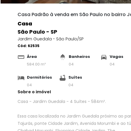
Casa Padrão à venda em São Paulo no bairro J
Casa
São Paulo - SP
Jardim Guedala - São Paulo/SP
Cód:
62535
Área
Banheiros
Vagas
584.00 m²
04
04
Dormitórios
Suítes
04
04
Sobre o imóvel
Casa - Jardim Guedala - 4 Suítes - 584m².
Essa casa localizada no Jardim Guedala próximo ao parq
Tajurás, ponte Cidade Jardim, Avenida Morumbi e ao tú
Chabad Morumbi, Shopping Cidade Jardim, The...