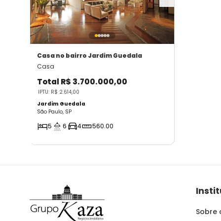
Casa
no bairro Jardim Guedala
Casa
Total
R$ 3.700.000,00
IPTU: R$ 2.614,00
Jardim Guedala
São Paulo, SP
5
6
4
560.00
Insti
Sobre 