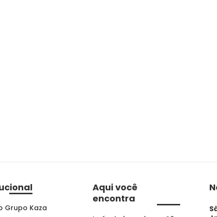
tucional
Aqui você
N
encontra
o Grupo Kaza
S