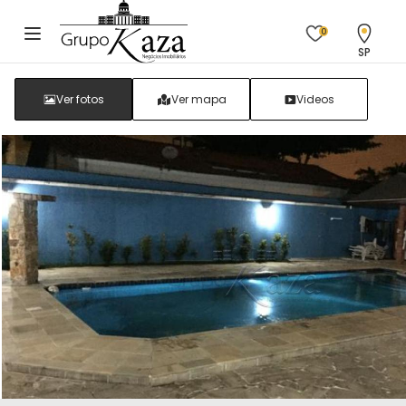
0
SP
Ver fotos
Ver mapa
Videos