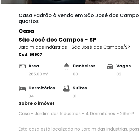
Casa Padrão à venda em São José dos Campos n
quartos
Casa
São José dos Campos - SP
Jardim das Indústrias - São José dos Campos/SP
Cód:
56907
Área
Banheiros
Vagas
265.00 m²
03
02
Dormitórios
Suítes
04
01
Sobre o imóvel
Casa - Jardim das Industrias - 4 Dormitórios - 265m²
Esta casa está localizada no Jardim das Industrias, possu