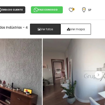
0
SP
ÁREA DO CLIENTE
FALE CONOSCO
s Indústrias - 4
Ver fotos
Ver mapa