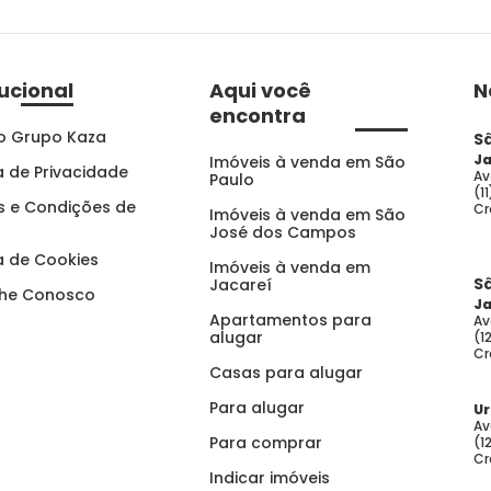
tucional
Aqui você
N
encontra
o Grupo Kaza
S
Ja
Imóveis à venda em São
ca de Privacidade
Av
Paulo
(1
 e Condições de
Cr
Imóveis à venda em São
José dos Campos
ca de Cookies
Imóveis à venda em
S
Jacareí
lhe Conosco
Ja
Apartamentos para
Av
alugar
(1
Cr
Casas para alugar
Para alugar
U
Av
Para comprar
(1
Cr
Indicar imóveis