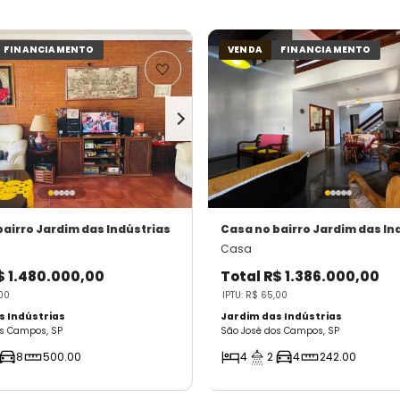
FINANCIAMENTO
VENDA
FINANCIAMENTO
bairro Jardim das Indústrias
Casa
no bairro Jardim das In
Casa
$ 1.480.000,00
Total
R$ 1.386.000,00
,00
IPTU: R$ 65,00
s Indústrias
Jardim das Indústrias
os Campos, SP
São José dos Campos, SP
8
500.00
4
2
4
242.00