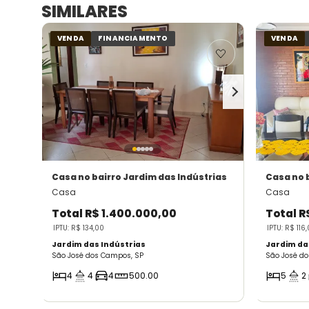
SIMILARES
VENDA
FINANCIAMENTO
VENDA
Casa
no bairro Jardim das Indústrias
Casa
no 
Casa
Casa
Total
R$ 1.400.000,00
Total
R
IPTU: R$ 134,00
IPTU: R$ 116
Jardim das Indústrias
Jardim da
São José dos Campos, SP
São José d
4
4
4
500.00
5
2