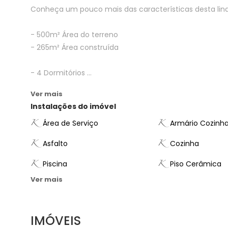
Conheça um pouco mais das características desta lin
- 500m² Área do terreno
- 265m² Área construída
- 4 Dormitórios ...
Ver mais
Instalações do imóvel
Área de Serviço
Armário Cozinh
Asfalto
Cozinha
Piscina
Piso Cerâmica
Ver mais
IMÓVEIS