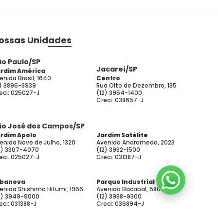
ossas Unidades
ão Paulo/SP
Jacareí/SP
rdim América
enida Brasil, 1640
Centro
1) 3896-3939
Rua Oito de Dezembro, 135
eci: 025027-J
(12) 3954-1400
Creci: 038657-J
ão José dos Campos/SP
rdim Apolo
Jardim Satélite
enida Nove de Julho, 1320
Avenida Andromeda, 2023
2) 3307-4070
(12) 3932-1500
eci: 025027-J
Creci: 031387-J
rbanova
Parque Industrial
enida Shishima Hifumi, 1956
Avenida Bacabal, 580
2) 3949-9000
(12) 3938-9300
eci: 031388-J
Creci: 036894-J