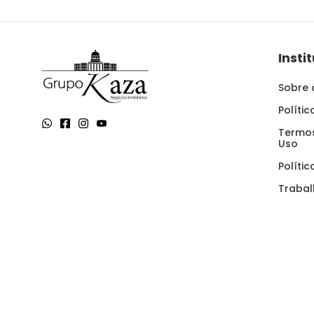
Insti
Sobre 
Políti
Termos
Uso
Políti
Traba