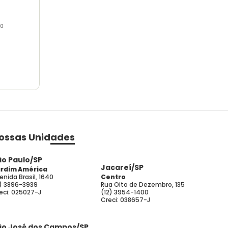
00
ossas Unidades
ão Paulo/SP
Jacareí/SP
rdim América
enida Brasil, 1640
Centro
1) 3896-3939
Rua Oito de Dezembro, 135
eci: 025027-J
(12) 3954-1400
Creci: 038657-J
ão José dos Campos/SP