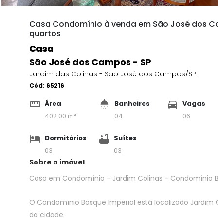
Casa Condomínio à venda em São José dos Cam
quartos
Casa
São José dos Campos - SP
Jardim das Colinas - São José dos Campos/SP
Cód:
65216
Área
Banheiros
Vagas
402.00 m²
04
06
Dormitórios
Suítes
03
03
Sobre o imóvel
Casa em Condomínio - Jardim Colinas - Condomínio Bo
O Condomínio Bosque Imperial está localizado Jardim Col
da cidade.