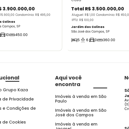
$ 3.900.000,00
Total
R$ 3.500.000,00
 15.900,00
Condomínio: R$ 495,00
Aluguel: R$ 1,00
Condomínio: R$ 450,
IPTU: R$ 100,00
s Colinas
os Campos, SP
Jardim das Colinas
São José dos Campos, SP
10
450.00
5
6
3
360.00
tucional
Aqui você
N
encontra
o Grupo Kaza
S
Ja
Imóveis à venda em São
ca de Privacidade
Av
Paulo
(1
 e Condições de
Cr
Imóveis à venda em São
José dos Campos
ca de Cookies
Imóveis à venda em
S
Jacareí