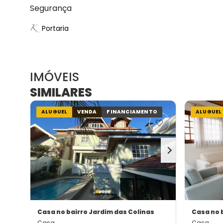
Segurança
Portaria
IMÓVEIS
SIMILARES
ALUGUEL
VENDA
FINANCIAMENTO
ALUGUEL
Casa
no bairro Jardim das Colinas
Casa
no 
Casa
Casa