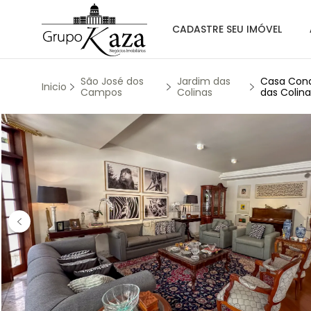
CADASTRE SEU IMÓVEL
São José dos
Jardim das
Casa Cond
Inicio
Campos
Colinas
das Colina