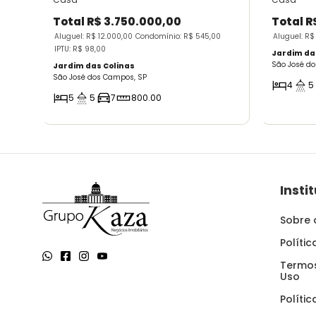
Total
R$ 3.750.000,00
Total
R
Aluguel: R$ 12.000,00
Condomínio: R$ 545,00
Aluguel: R$
IPTU: R$ 98,00
Jardim da
São José d
Jardim das Colinas
São José dos Campos, SP
4
5
5
5
7
800.00
Insti
Sobre 
Políti
Termos
Uso
Políti