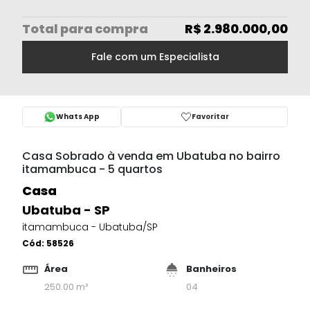
Total
para compra
R$ 2.980.000,00
Fale com um Especialista
Whats App
Favoritar
Casa Sobrado à venda em Ubatuba no bairro
itamambuca - 5 quartos
Casa
Ubatuba - SP
itamambuca - Ubatuba/SP
Cód:
58526
Área
Banheiros
250.00 m²
04