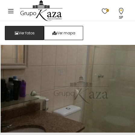
0
SP
Ver fotos
Ver mapa