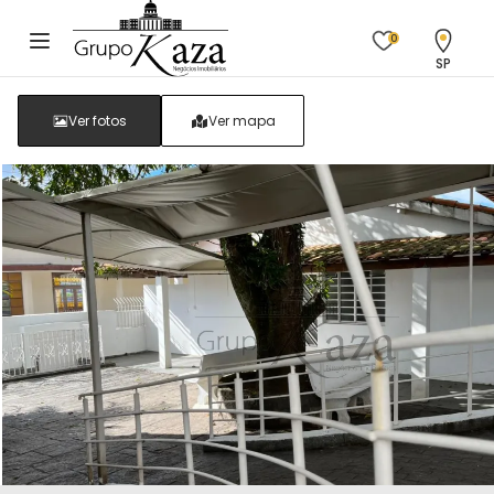
0
SP
Ver fotos
Ver mapa