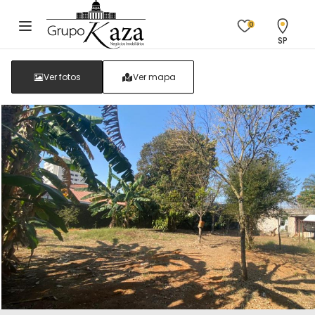
0
SP
Ver fotos
Ver mapa