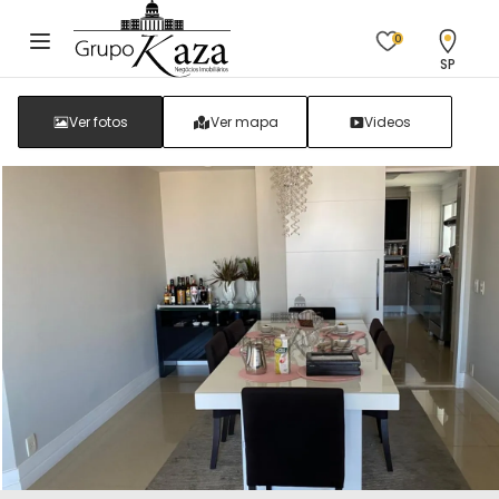
0
SP
Ver fotos
Ver mapa
Videos