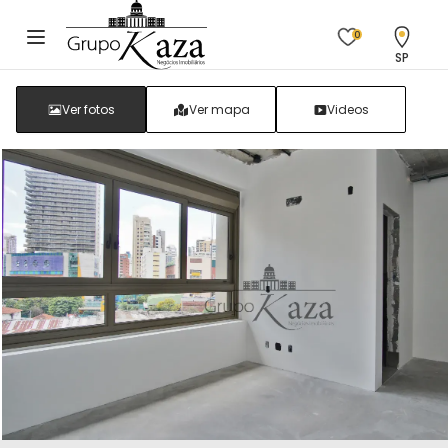
0
SP
Ver fotos
Ver mapa
Videos