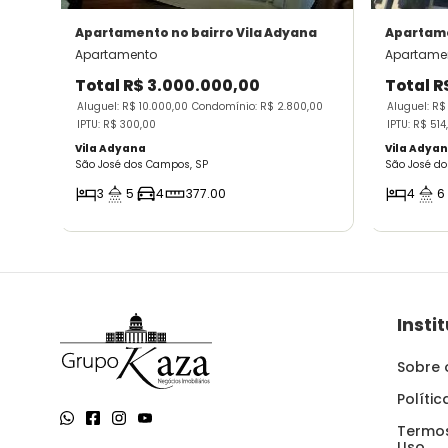
Apartamento
no bairro Vila Adyana
Apartam
Apartamento
Apartame
Total
R$ 3.000.000,00
Total
R
Aluguel: R$ 10.000,00
Condomínio: R$ 2.800,00
Aluguel: R$
IPTU: R$ 300,00
IPTU: R$ 514
Vila Adyana
Vila Adya
São José dos Campos, SP
São José d
3
5
4
377.00
4
6
Insti
Sobre 
Políti
Termos
Uso