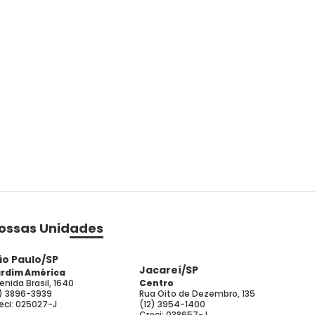
ossas Unidades
ão Paulo/SP
Jacareí/SP
rdim América
enida Brasil, 1640
Centro
1) 3896-3939
Rua Oito de Dezembro, 135
eci: 025027-J
(12) 3954-1400
Creci: 038657-J