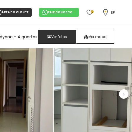
0
SP
ÁREA DO CLIENTE
FALE CONOSCO
dyana - 4 quartos
Ver fotos
Ver mapa