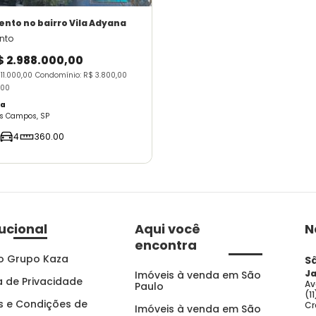
ento
no bairro Vila Adyana
nto
$ 2.988.000,00
 11.000,00
Condomínio: R$ 3.800,00
,00
na
os Campos, SP
4
360.00
tucional
Aqui você
N
encontra
o Grupo Kaza
S
Ja
Imóveis à venda em São
ca de Privacidade
Av
Paulo
(1
 e Condições de
Cr
Imóveis à venda em São