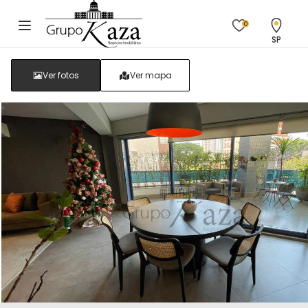
0
SP
Ver fotos
Ver mapa