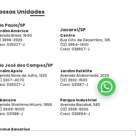
ossas Unidades
ão Paulo/SP
Jacareí/SP
rdim América
enida Brasil, 1640
Centro
1) 3896-3939
Rua Oito de Dezembro, 135
eci: 025027-J
(12) 3954-1400
Creci: 038657-J
ão José dos Campos/SP
rdim Apolo
Jardim Satélite
enida Nove de Julho, 1320
Avenida Andromeda, 2023
2) 3307-4070
(12) 3932-1500
eci: 025027-J
Creci: 031387-J
rbanova
Parque Industrial
enida Shishima Hifumi, 1956
Avenida Bacabal, 580
2) 3949-9000
(12) 3938-9300
eci: 031388-J
Creci: 036894-J
rque Aquarius
enida Comendador de