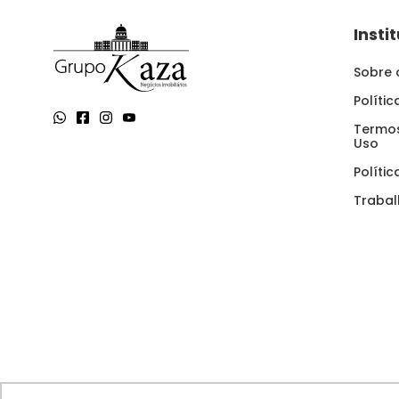
Insti
Sobre 
Políti
Termos
Uso
Políti
Traba