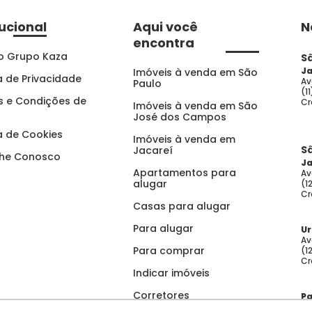
tucional
Aqui você
N
encontra
o Grupo Kaza
S
Ja
Imóveis à venda em São
ca de Privacidade
Av
Paulo
(1
 e Condições de
Cr
Imóveis à venda em São
José dos Campos
ca de Cookies
Imóveis à venda em
S
Jacareí
lhe Conosco
Ja
Apartamentos para
Av
alugar
(1
Cr
Casas para alugar
Para alugar
U
Av
Para comprar
(1
Cr
Indicar imóveis
Corretores
Pa
Av