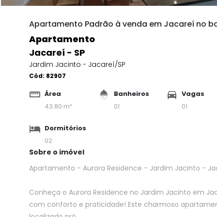
Apartamento Padrão à venda em Jacareí no bai
Apartamento
Jacareí - SP
Jardim Jacinto - Jacareí/SP
Cód:
82907
Área
Banheiros
Vagas
43.80 m²
01
01
Dormitórios
02
Sobre o imóvel
Apartamento - Aurora Residence - Jardim Jacinto - Jac
Conheça o Aurora Residence no Jardim Jacinto em Jaca
com conforto e praticidade! Este charmoso apartame
localizado pró...