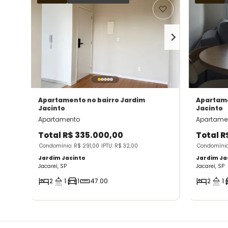
Apartamento
no bairro Jardim
Apartam
Jacinto
Jacinto
Apartamento
Apartame
Total
R$ 335.000,00
Total
R
Condomínio: R$ 291,00
IPTU: R$ 32,00
Condomínio
Jardim Jacinto
Jardim Ja
Jacareí, SP
Jacareí, SP
2
1
1
47.00
2
1