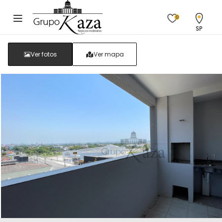
0
SP
Ver fotos
Ver mapa