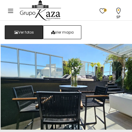
0
SP
Ver fotos
Ver mapa