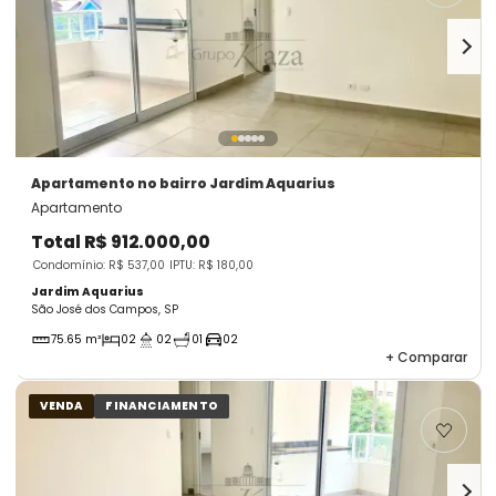
Apartamento
no bairro Jardim Aquarius
Apartamento
Total
R$ 912.000,00
Condomínio: R$ 537,00
IPTU: R$ 180,00
Jardim Aquarius
São José dos Campos, SP
75.65 m²
02
02
01
02
+
Comparar
VENDA
FINANCIAMENTO