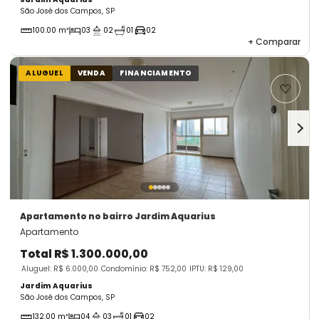
São José dos Campos, SP
100.00 m²
03
02
01
02
+
Comparar
ALUGUEL
VENDA
FINANCIAMENTO
Apartamento
no bairro Jardim Aquarius
Apartamento
Total
R$ 1.300.000,00
Aluguel: R$ 6.000,00
Condomínio: R$ 752,00
IPTU: R$ 129,00
Jardim Aquarius
São José dos Campos, SP
132.00 m²
04
03
01
02