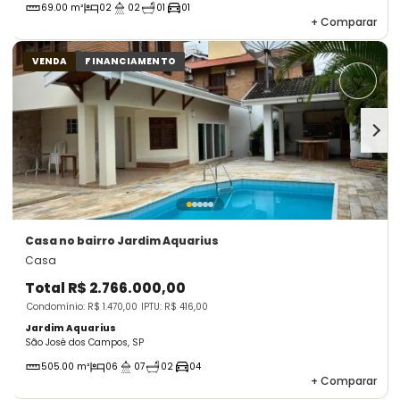
69.00 m²
02
02
01
01
+
Comparar
VENDA
FINANCIAMENTO
Casa
no bairro Jardim Aquarius
Casa
Total
R$ 2.766.000,00
Condomínio: R$ 1.470,00
IPTU: R$ 416,00
Jardim Aquarius
São José dos Campos, SP
505.00 m²
06
07
02
04
+
Comparar