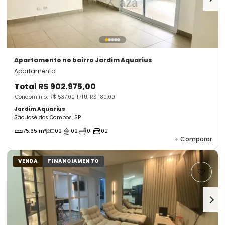
Apartamento
no bairro Jardim Aquarius
Apartamento
Total
R$ 902.975,00
Condomínio: R$ 537,00
IPTU: R$ 180,00
Jardim Aquarius
São José dos Campos, SP
75.65 m²
02
02
01
02
+
Comparar
VENDA
FINANCIAMENTO