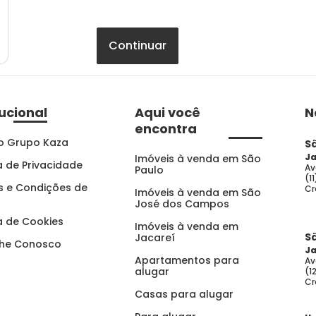
Continuar
tucional
Aqui você
N
encontra
o Grupo Kaza
S
Ja
Imóveis à venda em São
ca de Privacidade
Av
Paulo
(1
 e Condições de
Cr
Imóveis à venda em São
José dos Campos
ca de Cookies
Imóveis à venda em
S
Jacareí
lhe Conosco
Ja
Apartamentos para
Av
alugar
(1
Cr
Casas para alugar