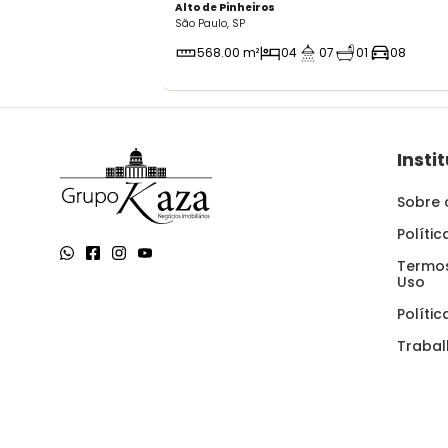
Alto de Pinheiros
São Paulo, SP
568.00 m²
04
07
01
08
Insti
Sobre 
Políti
Termos
Uso
Políti
Traba