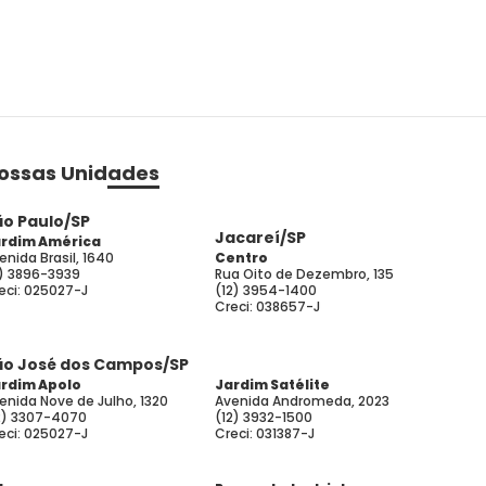
ossas Unidades
ão Paulo/SP
Jacareí/SP
rdim América
enida Brasil, 1640
Centro
1) 3896-3939
Rua Oito de Dezembro, 135
eci: 025027-J
(12) 3954-1400
Creci: 038657-J
ão José dos Campos/SP
rdim Apolo
Jardim Satélite
enida Nove de Julho, 1320
Avenida Andromeda, 2023
2) 3307-4070
(12) 3932-1500
eci: 025027-J
Creci: 031387-J